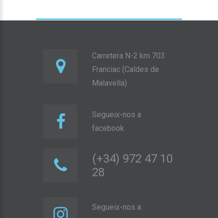
Carretera N-2 km 703
Franciac (Caldes de
Malavella)
Segueix-nos a
facebook
(+34) 972 47 10
28
Segueix-nos a